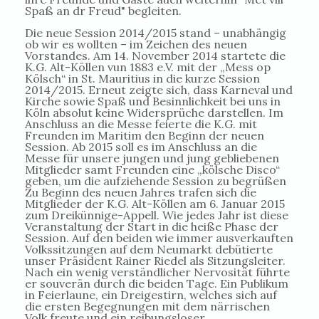
Spaß an dr Freud" begleiten.
Die neue Session 2014/2015 stand – unabhängig
ob wir es wollten – im Zeichen des neuen
Vorstandes. Am 14. November 2014 startete die
K.G. Alt-Köllen vun 1883 e.V. mit der „Mess op
Kölsch“ in St. Mauritius in die kurze Session
2014/2015. Erneut zeigte sich, dass Karneval und
Kirche sowie Spaß und Besinnlichkeit bei uns in
Köln absolut keine Widersprüche darstellen. Im
Anschluss an die Messe feierte die K.G. mit
Freunden im Maritim den Beginn der neuen
Session. Ab 2015 soll es im Anschluss an die
Messe für unsere jungen und jung gebliebenen
Mitglieder samt Freunden eine „kölsche Disco“
geben, um die aufziehende Session zu begrüßen
Zu Beginn des neuen Jahres trafen sich die
Mitglieder der K.G. Alt-Köllen am 6. Januar 2015
zum Dreikünnige-Appell. Wie jedes Jahr ist diese
Veranstaltung der Start in die heiße Phase der
Session. Auf den beiden wie immer ausverkauften
Volkssitzungen auf dem Neumarkt debütierte
unser Präsident Rainer Riedel als Sitzungsleiter.
Nach ein wenig verständlicher Nervosität führte
er souverän durch die beiden Tage. Ein Publikum
in Feierlaune, ein Dreigestirn, welches sich auf
die ersten Begegnungen mit dem närrischen
Volk freute und ein reibungsloser