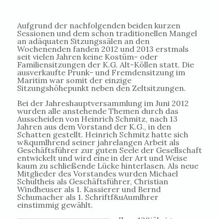
Aufgrund der nachfolgenden beiden kurzen
Sessionen und dem schon traditionellen Mangel
an adäquaten Sitzungssälen an den
Wochenenden fanden 2012 und 2013 erstmals
seit vielen Jahren keine Kostüm- oder
Familiensitzungen der K.G. Alt-Köllen statt. Die
ausverkaufte Prunk- und Fremdensitzung im
Maritim war somit der einzige
Sitzungshöhepunkt neben den Zeltsitzungen.
Bei der Jahreshauptversammlung im Juni 2012
wurden alle anstehende Themen durch das
Ausscheiden von Heinrich Schmitz, nach 13
Jahren aus dem Vorstand der K.G., in den
Schatten gestellt. Heinrich Schmitz hatte sich
w&qumlhrend seiner jahrelangen Arbeit als
Geschäftsführer zur guten Seele der Gesellschaft
entwickelt und wird eine in der Art und Weise
kaum zu schließende Lücke hinterlasen. Als neue
Mitglieder des Vorstandes wurden Michael
Schultheis als Geschäftsführer, Christian
Windheuser als 1. Kassierer und Bernd
Schumacher als 1. Schriftf&uAumlhrer
einstimmig gewählt.