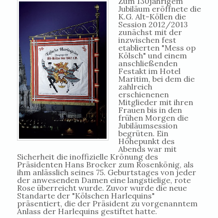
Zum 130jährigem
Jubiläum eröffnete die
K.G. Alt-Köllen die
Session 2012/2013
zunächst mit der
inzwischen fest
etablierten "Mess op
Kölsch" und einem
anschließenden
Festakt im Hotel
Maritim, bei dem die
zahlreich
erschienenen
Mitglieder mit ihren
Frauen bis in den
frühen Morgen die
Jubiläumsession
begrüten. Ein
Höhepunkt des
Abends war mit
Sicherheit die inoffizielle Krönung des
Präsidenten Hans Brocker zum Rosenkönig, als
ihm anlässlich seines 75. Geburtstages von jeder
der anwesenden Damen eine langstielige, rote
Rose überreicht wurde. Zuvor wurde die neue
Standarte der "Kölschen Harlequins"
präsentiert, die der Präsident zu vorgenanntem
Anlass der Harlequins gestiftet hatte.