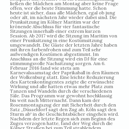
ließen die Mädchen am Montag aber keine Frage
offen, wer die beste Stimmung hatte. Schon
heute ist sicher, dass alle Mädchen, egal ob jung
oder alt, im nächsten Jahr wieder dabei sind. Die
Prunksitzung im Kölner Maritim war der
krönende Abschluss für vier fantastische
Sitzungen innerhalb einer extrem kurzen
Session. Ab 2017 wird die Sitzung im Maritim von
einer Prunksitzung in eine Kostümsitzung
umgewandelt. Die Gäste der letzten Jahre haben
mit ihren farbenfrohen und zum Teil sehr
aufwendigen Kostümen abgestimmt. Im
Anschluss an die Sitzung wird ein DJ für eine
stimmungsvolle Nachsitzung sorgen. Am 6.
Februar 2016 fand wie stets am
Karnevalssamstag der Paprikaball in den Räumen
der Wolkenburg statt. Eine leichte Reduzierung
des Kartenkontingentes zeigte die erwünschte
Wirkung und alle hatten etwas mehr Platz zum
Tanzen und Wandeln durch die verschiedenen
Säle. Das Programm war gewohnt hochklassig
bis weit nach Mitternacht. Dann kam der
Rosenmontagszug der mit Sicherheit durch den
Satz „Düsseldorf sagt den Zug ab, Köln sagt den
Sturm ab“ in die Geschichtsbücher eingehen wird.
Nachdem der letzte Regen sich zum Beginn des
Zuges verzogen hatte, fand der Weg durch die
Kölner Straßen bei zum Teil strahlendem