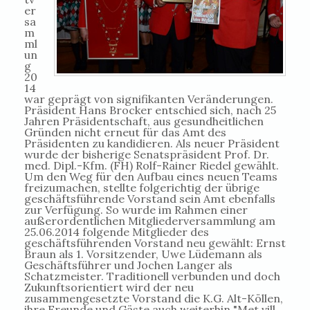
er
sa
m
ml
un
g
20
14
war geprägt von signifikanten Veränderungen.
Präsident Hans Brocker entschied sich, nach 25
Jahren Präsidentschaft, aus gesundheitlichen
Gründen nicht erneut für das Amt des
Präsidenten zu kandidieren. Als neuer Präsident
wurde der bisherige Senatspräsident Prof. Dr.
med. Dipl.-Kfm. (FH) Rolf-Rainer Riedel gewählt.
Um den Weg für den Aufbau eines neuen Teams
freizumachen, stellte folgerichtig der übrige
geschäftsführende Vorstand sein Amt ebenfalls
zur Verfügung. So wurde im Rahmen einer
außerordentlichen Mitgliederversammlung am
25.06.2014 folgende Mitglieder des
geschäftsführenden Vorstand neu gewählt: Ernst
Braun als 1. Vorsitzender, Uwe Lüdemann als
Geschäftsführer und Jochen Langer als
Schatzmeister. Traditionell verbunden und doch
Zukunftsorientiert wird der neu
zusammengesetzte Vorstand die K.G. Alt-Köllen,
ihre Freunde und Gäste auch weiterhin "Met vill