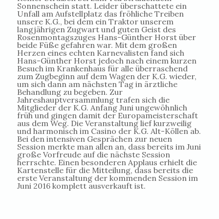
Sonnenschein statt. Leider überschattete ein
Unfall am Aufstellplatz das fröhliche Treiben
unsere K.G., bei dem ein Traktor unserem
langjährigen Zugwart und guten Geist des
Rosenmontagszuges Hans-Günther Horst über
beide Füße gefahren war. Mit dem großen
Herzen eines echten Karnevalisten fand sich
Hans-Günther Horst jedoch nach einem kurzen
Besuch im Krankenhaus für alle überraschend
zum Zugbeginn auf dem Wagen der K.G. wieder,
um sich dann am nächsten Tag in ärztliche
Behandlung zu begeben. Zur
Jahreshauptversammlung trafen sich die
Mitglieder der K.G. Anfang Juni ungewöhnlich
früh und gingen damit der Europameisterschaft
aus dem Weg. Die Veranstaltung lief kurzweilig
und harmonisch im Casino der K.G. Alt-Köllen ab.
Bei den intensiven Gesprächen zur neuen
Session merkte man allen an, dass bereits im Juni
große Vorfreude auf die nächste Session
herrschte. Einen besonderen Applaus erhielt die
Kartenstelle für die Mitteilung, dass bereits die
erste Veranstaltung der kommenden Session im
Juni 2016 komplett ausverkauft ist.