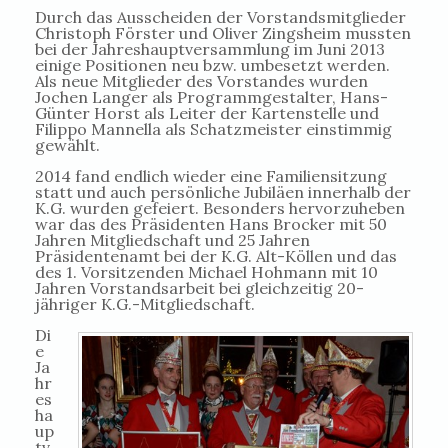
Durch das Ausscheiden der Vorstandsmitglieder
Christoph Förster und Oliver Zingsheim mussten
bei der Jahreshauptversammlung im Juni 2013
einige Positionen neu bzw. umbesetzt werden.
Als neue Mitglieder des Vorstandes wurden
Jochen Langer als Programmgestalter, Hans-
Günter Horst als Leiter der Kartenstelle und
Filippo Mannella als Schatzmeister einstimmig
gewählt.
2014 fand endlich wieder eine Familiensitzung
statt und auch persönliche Jubiläen innerhalb der
K.G. wurden gefeiert. Besonders hervorzuheben
war das des Präsidenten Hans Brocker mit 50
Jahren Mitgliedschaft und 25 Jahren
Präsidentenamt bei der K.G. Alt-Köllen und das
des 1. Vorsitzenden Michael Hohmann mit 10
Jahren Vorstandsarbeit bei gleichzeitig 20-
jähriger K.G.-Mitgliedschaft.
Di
e
Ja
hr
es
ha
up
tv