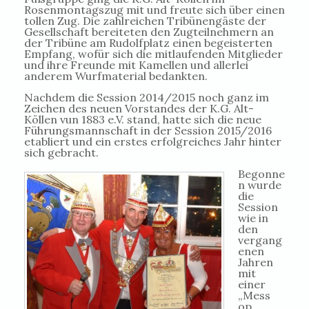
Rosenmontagszug mit und freute sich über einen
tollen Zug. Die zahlreichen Tribünengäste der
Gesellschaft bereiteten den Zugteilnehmern an
der Tribüne am Rudolfplatz einen begeisterten
Empfang, wofür sich die mitlaufenden Mitglieder
und ihre Freunde mit Kamellen und allerlei
anderem Wurfmaterial bedankten.
Nachdem die Session 2014/2015 noch ganz im
Zeichen des neuen Vorstandes der K.G. Alt-
Köllen vun 1883 e.V. stand, hatte sich die neue
Führungsmannschaft in der Session 2015/2016
etabliert und ein erstes erfolgreiches Jahr hinter
sich gebracht.
Begonne
n wurde
die
Session
wie in
den
vergang
enen
Jahren
mit
einer
„Mess
op