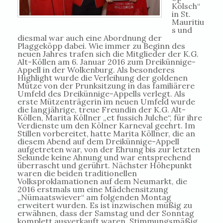
Kölsch“
in St.
Mauritiu
s und
diesmal war auch eine Abordnung der
Plaggeköpp dabei. Wie immer zu Beginn des
neuen Jahres trafen sich die Mitglieder der K.G.
Alt-Köllen am 6. Januar 2016 zum Dreikünnige-
Appell in der Wolkenburg. Als besonderes
Highlight wurde die Verleihung der goldenen
Mütze von der Prunksitzung in das familiärere
Umfeld des Dreikünnige-Appells verlegt. Als
erste Mützenträgerin im neuen Umfeld wurde
die langjährige, treue Freundin der K.G. Alt-
Köllen, Marita Köllner „et fussich Julche“, für ihre
Verdienste um den Kölner Karneval geehrt. Im
Stillen vorbereitet, hatte Marita Köllner, die an
diesem Abend auf dem Dreikünnige-Appell
aufgetreten war, von der Ehrung bis zur letzten
Sekunde keine Ahnung und war entsprechend
überrascht und gerührt. Nächster Höhepunkt
waren die beiden traditionellen
Volksproklamationen auf dem Neumarkt, die
2016 erstmals um eine Mädchensitzung
„Nümaatswiever“ am folgenden Montag
erweitert wurden. Es ist inzwischen müßig zu
erwähnen, dass der Samstag und der Sonntag
komplett ausverkauft waren. Stimmungsmäßig