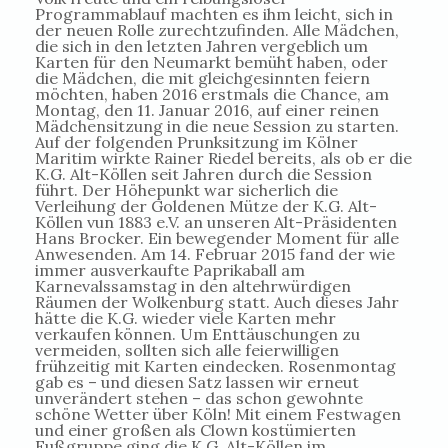
Programmablauf machten es ihm leicht, sich in
der neuen Rolle zurechtzufinden. Alle Mädchen,
die sich in den letzten Jahren vergeblich um
Karten für den Neumarkt bemüht haben, oder
die Mädchen, die mit gleichgesinnten feiern
möchten, haben 2016 erstmals die Chance, am
Montag, den 11. Januar 2016, auf einer reinen
Mädchensitzung in die neue Session zu starten.
Auf der folgenden Prunksitzung im Kölner
Maritim wirkte Rainer Riedel bereits, als ob er die
K.G. Alt-Köllen seit Jahren durch die Session
führt. Der Höhepunkt war sicherlich die
Verleihung der Goldenen Mütze der K.G. Alt-
Köllen vun 1883 e.V. an unseren Alt-Präsidenten
Hans Brocker. Ein bewegender Moment für alle
Anwesenden. Am 14. Februar 2015 fand der wie
immer ausverkaufte Paprikaball am
Karnevalssamstag in den altehrwürdigen
Räumen der Wolkenburg statt. Auch dieses Jahr
hätte die K.G. wieder viele Karten mehr
verkaufen können. Um Enttäuschungen zu
vermeiden, sollten sich alle feierwilligen
frühzeitig mit Karten eindecken. Rosenmontag
gab es – und diesen Satz lassen wir erneut
unverändert stehen – das schon gewohnte
schöne Wetter über Köln! Mit einem Festwagen
und einer großen als Clown kostümierten
Fußgruppe ging die K.G. Alt-Köllen im